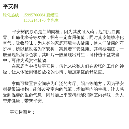
平安树
绿化热线：15995706084 夏经理
13382143176 李先生
平安树的原名是兰屿肉桂，因为其皮可入药，起到活血健
胃、止痛化瘀等等功效，拥有一定食用价值，同时其皮能够净化
空气，吸收异味，为人类的家庭环境带去健康，使人们健康的守
护神，所以被改名为平安树，寓意着平安健康。其树枝端庄，一
般呈现出黄绿色状，其叶片一般呈现出对生，可种植于盆栽当
中，可作为观赏性植物。
在家庭当中摆放平安树，借此来松弛人们在紧张的工作的神
经，让人体验到轻松放松的心情，增加家庭的舒适度。
家庭可摆置在空间较为广泛的客厅、阳台等地方，因为平安
树是常绿植物，能够改变室内的气流，增加室内的生机，让人感
受到温馨的生命气息，同时加上平安树能够消除室内异味，为人
带来健康，带来平安。
平安树图片：