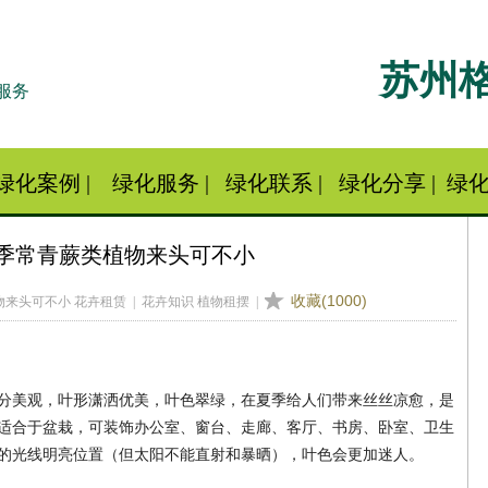
苏州
服务
绿化案例
|
绿化服务
|
绿化联系
|
绿化分享
|
绿化
季常青蕨类植物来头可不小
收藏(
1000
)
来头可不小 花卉租赁 | 花卉知识 植物租摆 |
分美观，叶形潇洒优美，叶色翠绿，在夏季给人们带来丝丝凉愈，是
适合于盆栽，可装饰办公室、窗台、走廊、客厅、书房、卧室、卫生
的光线明亮位置（但太阳不能直射和暴晒），叶色会更加迷人。