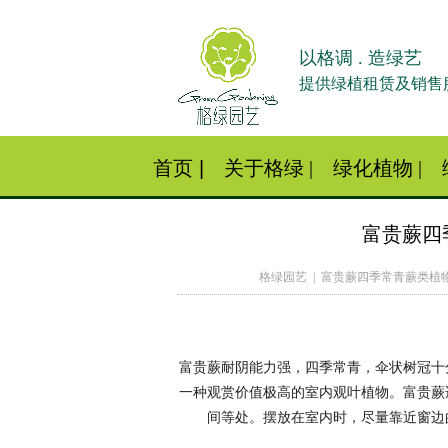
以格调 . 造绿艺
提供绿植租赁及销售
首页 |
关于格绿
|
绿化植物
|
富贵蕨四
格绿园艺 | 富贵蕨四季常青蕨类植物
富贵蕨耐阴能力强，四季常青，伞状树冠十
一种观赏价值极高的室内观叶植物。富贵蕨
间等处。摆放在室内时，尽量靠近窗边