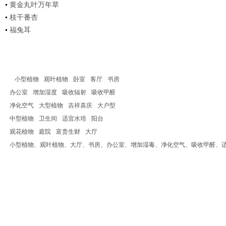
黄金丸叶万年草
枝干番杏
福兔耳
小型植物
观叶植物
卧室
客厅
书房
办公室
增加湿度
吸收辐射
吸收甲醛
净化空气
大型植物
吉祥喜庆
大户型
中型植物
卫生间
适宜水培
阳台
观花植物
庭院
富贵生财
大厅
小型植物、观叶植物、大厅、书房、办公室、增加湿毒、净化空气、吸收甲醛、