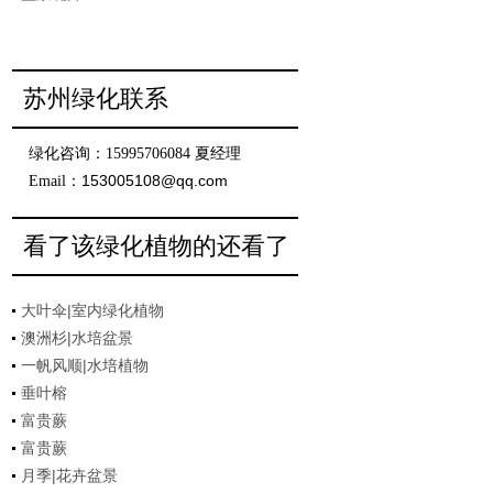
苏州绿化联系
绿化咨询：15995706084 夏经理
153005108@qq.com
Email：
看了该绿化植物的还看了
大叶伞|室内绿化植物
澳洲杉|水培盆景
一帆风顺|水培植物
垂叶榕
富贵蕨
富贵蕨
月季|花卉盆景